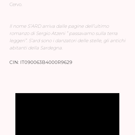
Cervo.
Il nome S’ARD arriva dalle pagine dell’ultimo
romanzo di Sergio Atzeni ” passavamo sulla terra
leggeri”. S’ard sono i danzatori delle stelle, gli antichi
abitanti della Sardegna.
CIN: IT090063B4000R9629