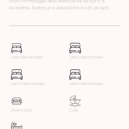
trova il rimessaggio della attrezzatura da surf e la
lavanderia. Barbecue a disposizione di tutti gli ospiti.
Letto alla francese
Letto matrimoniale
Letto matrimoniale
Letto matrimoniale
Divano letto
Culla