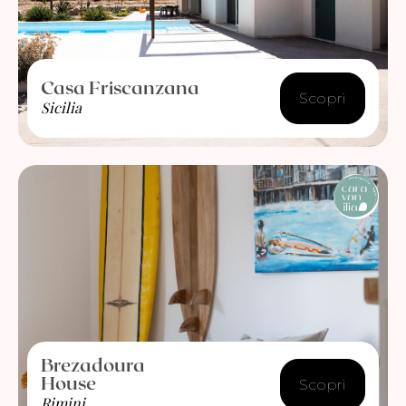
Casa Friscanzana
Scopri
Sicilia
Brezadoura
House
Scopri
Rimini