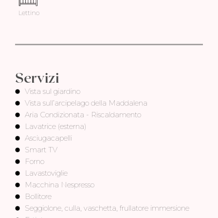
Lettino
Servizi
Vista sul giardino
Vista sull’arcipelago della Maddalena
Aria Condizionata - Riscaldamento
Lavatrice (esterna)
Asciugacapelli
Smart TV
Forno
Lavastoviglie
Macchina Nespresso
Bollitore
Seggiolone, culla, vaschetta, frullatore immersione